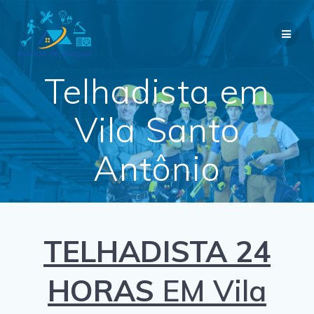
Skip
to
content
Telhadista em
Vila Santo
Antônio
TELHADISTA 24
HORAS
EM Vila