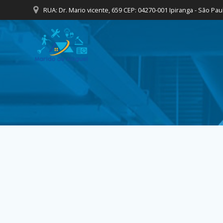
Skip
RUA: Dr. Mario vicente, 659 CEP: 04270-001 Ipiranga - São Pau
to
content