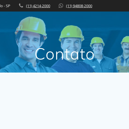
lo - SP
(11) 4214-2000
(11) 94808-2000
Contato