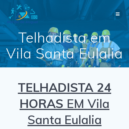
Skip
to
content
Telhadista em
Vila Santa Eulalia
TELHADISTA 24
HORAS
EM Vila
Santa Eulalia