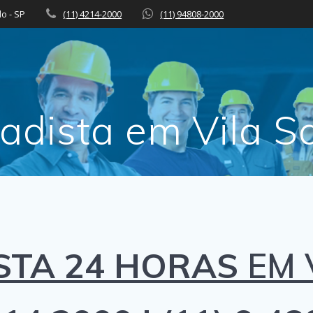
lo - SP
(11) 4214-2000
(11) 94808-2000
adista em Vila S
STA 24 HORAS
EM V