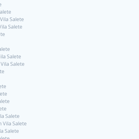
e
alete
Vila Salete
ila Salete
ete
alete
la Salete
Vila Salete
te
ete
lete
alete
ete
a Salete
 Vila Salete
la Salete
alete