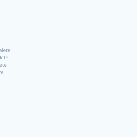
alete
lete
ete
te