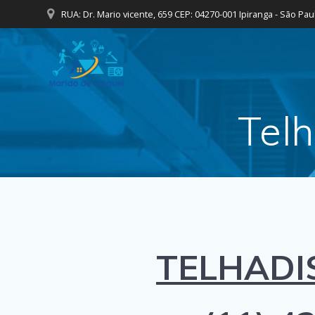
Skip
RUA: Dr. Mario vicente, 659 CEP: 04270-001 Ipiranga - São Pau
to
content
Telh
TELHADI