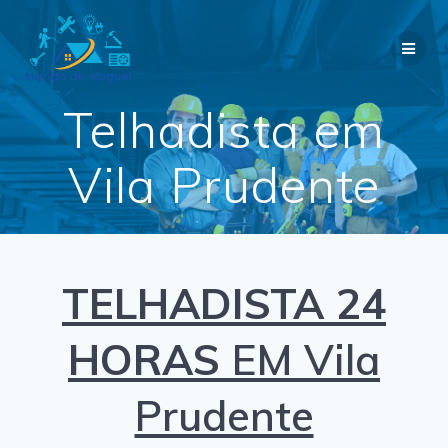
Skip
to
content
Telhadista em
Vila Prudente
TELHADISTA 24
HORAS
EM Vila
Prudente