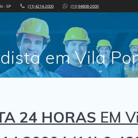
lo - SP
(11) 4214-2000
(11) 94808-2000
dista em Vila P
TA 24 HORAS
EM V