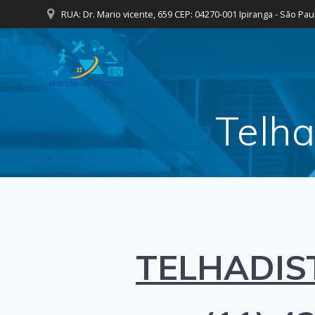
Skip
RUA: Dr. Mario vicente, 659 CEP: 04270-001 Ipiranga - São Pau
to
content
Telha
TELHADIS