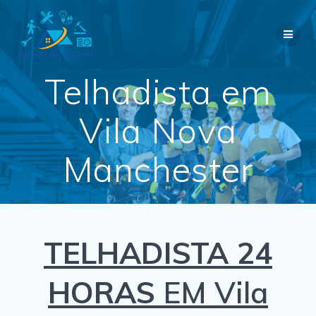
Skip
to
content
Telhadista em
Vila Nova
Manchester
TELHADISTA 24
HORAS
EM Vila