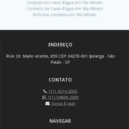
Limpeza em caixa d’água em Vila Miriam
Conserto de Caixa d’agua em Vila Miriam
Reforma completa em Vila Miriam
ENDEREÇO
RUA: Dr. Mario vicente, 659 CEP: 04270-001 Ipiranga - São
Paulo - SP
CONTATO
(11) 4214-2000
(11) 94808-2000
Enviar E-mail
NAVEGAR