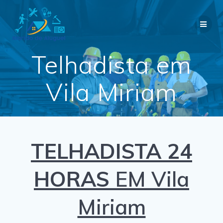
Skip
to
content
Telhadista em
Vila Miriam
TELHADISTA 24
HORAS
EM Vila
Miriam