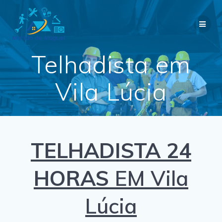
Skip
to
content
Telhadista em
Vila Lúcia
TELHADISTA 24
HORAS
EM Vila
Lúcia