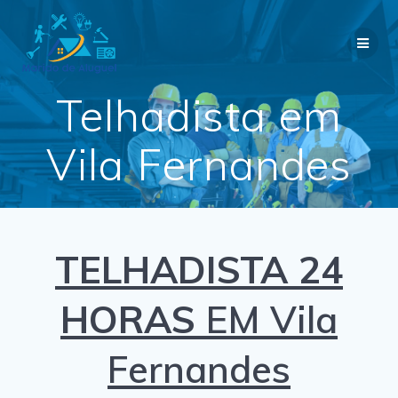
Skip
to
content
Telhadista em
Vila Fernandes
TELHADISTA 24
HORAS
EM Vila
Fernandes