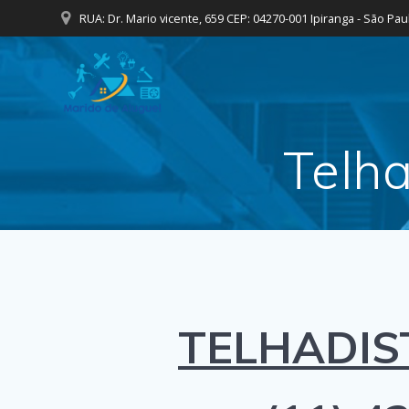
Skip
RUA: Dr. Mario vicente, 659 CEP: 04270-001 Ipiranga - São Pau
to
content
Telh
TELHADIS