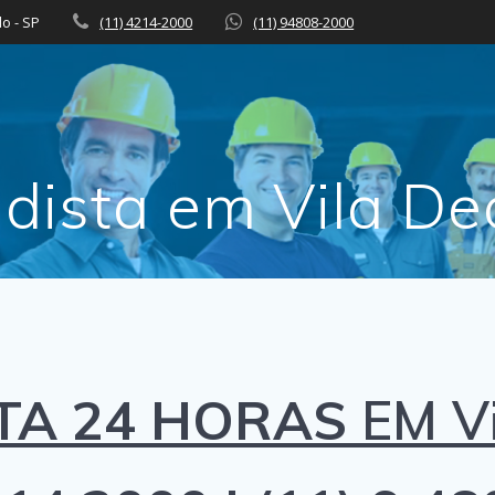
lo - SP
(11) 4214-2000
(11) 94808-2000
adista em Vila De
TA 24 HORAS
EM V