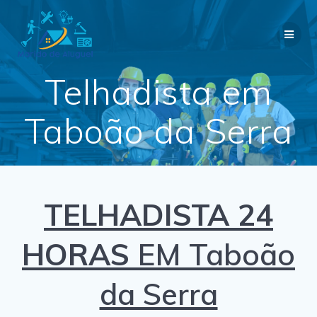
Skip
to
content
Telhadista em
Taboão da Serra
TELHADISTA 24
HORAS
EM Taboão
da Serra