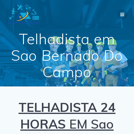
Skip
to
content
Telhadista em
Sao Bernado Do
Campo
TELHADISTA 24
HORAS
EM Sao