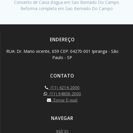
Conserto de Caixa d’agua em Sao Bernado Do Campo
Reforma completa em Sao Bernado Do Campo
ENDEREÇO
RUA: Dr. Mario vicente, 659 CEP: 04270-001 Ipiranga - São
Paulo - SP
CONTATO
(11) 4214-2000
(11) 94808-2000
Enviar E-mail
NAVEGAR
INÍCIO