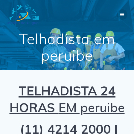
Skip
to
content
Telhadista em
peruibe
TELHADISTA 24
HORAS
EM peruibe
(11) 4214 2000 |