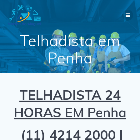
Skip
to
content
Telhadista em
Penha
TELHADISTA 24
HORAS
EM Penha
(11) 4214 2000 |