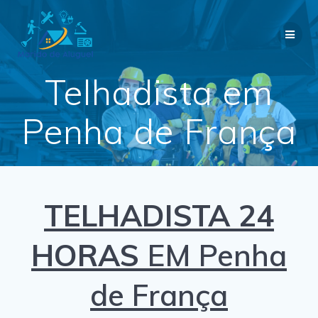
Skip
to
content
Telhadista em
Penha de França
TELHADISTA 24
HORAS
EM Penha
de França