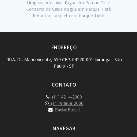
Limpeza em caixa d’água em Parque Tietê
Conserto de Caixa d’agua em Parque Tietê
Reforma completa em Parque Tietê
ENDEREÇO
RUA: Dr. Mario vicente, 659 CEP: 04270-001 Ipiranga - São
Paulo - SP
CONTATO
(11) 4214-2000
(11) 94808-2000
Enviar E-mail
NAVEGAR