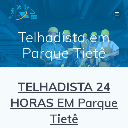
Skip
to
content
Telhadista em
Parque Tietê
TELHADISTA 24
HORAS
EM Parque
Tietê