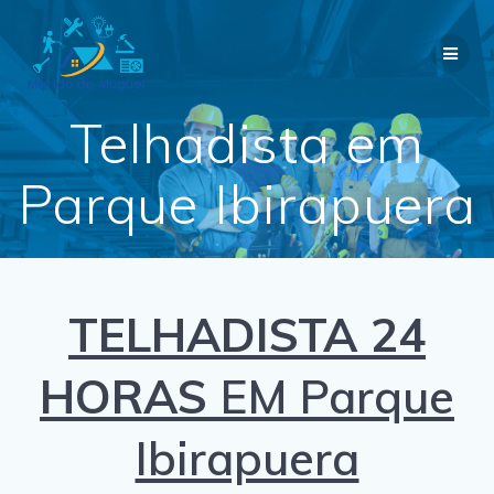
Skip
to
content
Telhadista em
Parque Ibirapuera
TELHADISTA 24
HORAS
EM Parque
Ibirapuera