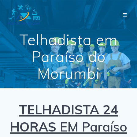
Skip
to
content
Telhadista em
Paraíso do
Morumbi
TELHADISTA 24
HORAS
EM Paraíso