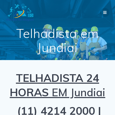
Skip
to
content
Telhadista em
Jundiai
TELHADISTA 24
HORAS
EM Jundiai
(11) 4214 2000 |