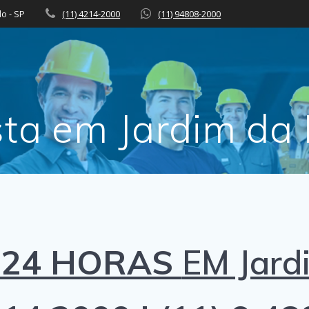
lo - SP
(11) 4214-2000
(11) 94808-2000
sta em Jardim da 
 24 HORAS
EM Jard