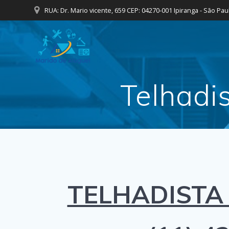
Skip
RUA: Dr. Mario vicente, 659 CEP: 04270-001 Ipiranga - São Pau
to
content
Telhadi
TELHADISTA