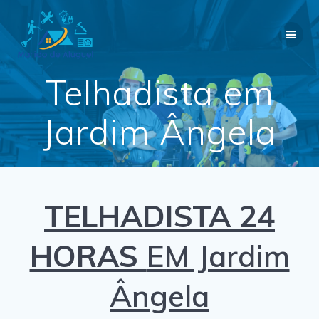
Skip
to
content
Telhadista em
Jardim Ângela
TELHADISTA 24
HORAS
EM Jardim
Ângela