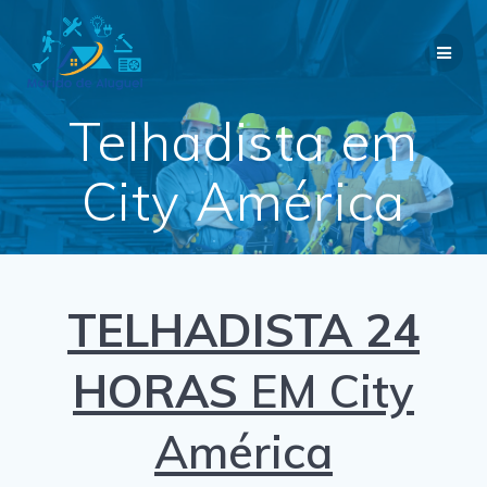
Skip
to
content
Telhadista em
City América
TELHADISTA 24
HORAS
EM City
América