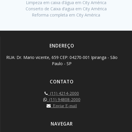
Limpeza em caixa d’água em City América
Conserto de Caixa d’agua em City América
Reforma completa em City América
ENDEREÇO
RUA: Dr. Mario vicente, 659 CEP: 04270-001 Ipiranga - São
Paulo - SP
CONTATO
(11) 4214-2000
(11) 94808-2000
Enviar E-mail
NAVEGAR