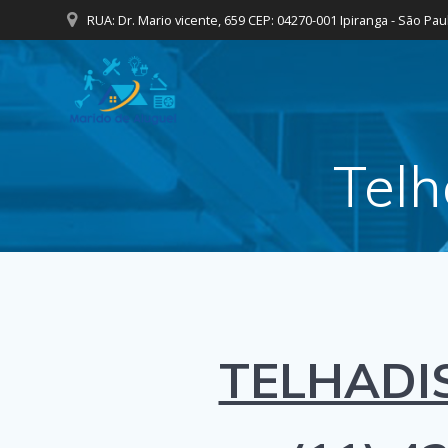
Skip
RUA: Dr. Mario vicente, 659 CEP: 04270-001 Ipiranga - São Pau
to
content
Telh
TELHADI