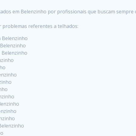
stados em Belenzinho por profissionais que buscam sempre 
r problemas referentes a telhados:
m Belenzinho
 Belenzinho
m Belenzinho
nzinho
nho
enzinho
zinho
inho
nzinho
lenzinho
enzinho
enzinho
Belenzinho
ho