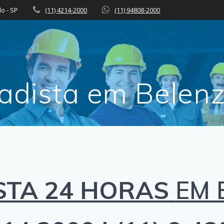
lo - SP
(11) 4214-2000
(11) 94808-2000
adista em Belen
STA 24 HORAS
EM 