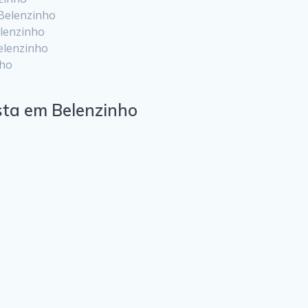
Belenzinho
elenzinho
elenzinho
nho
sta em Belenzinho