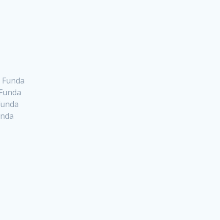
a Funda
 Funda
Funda
unda