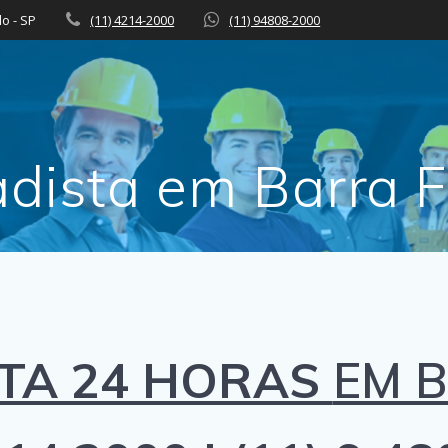
lo - SP
(11) 4214-2000
(11) 94808-2000
adista em Barra 
TA 24 HORAS
EM B