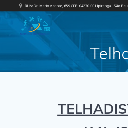
Skip
RUA: Dr. Mario vicente, 659 CEP: 04270-001 Ipiranga - São Pau
to
content
Telh
TELHADIS