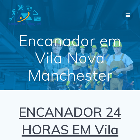
Skip
to
content
Encanador em
Vila Nova
Manchester
ENCANADOR 24
HORAS EM Vila