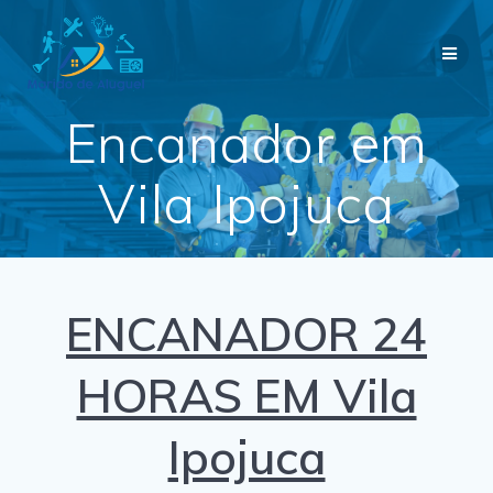
Skip
to
content
Encanador em
Vila Ipojuca
ENCANADOR 24
HORAS EM Vila
Ipojuca