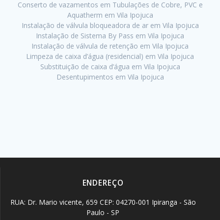
Conserto de vazamentos em Tubulações de Cobre, PVC e
Aquatherm em Vila Ipojuca
Instalação de válvula bloqueadora de ar em Vila Ipojuca
Instalação de Sistema By Pass em Vila Ipojuca
Instalação de válvula de retenção em Vila Ipojuca
Limpeza de caixa d’água (residencial) em Vila Ipojuca
Substituição de caixa d’água em Vila Ipojuca
Desentupimentos em Vila Ipojuca
ENDEREÇO
RUA: Dr. Mario vicente, 659 CEP: 04270-001 Ipiranga - São
Paulo - SP