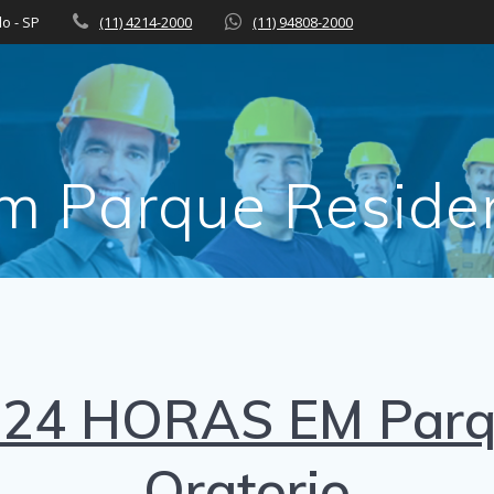
lo - SP
(11) 4214-2000
(11) 94808-2000
 Parque Residen
4 HORAS EM Parque
Oratorio