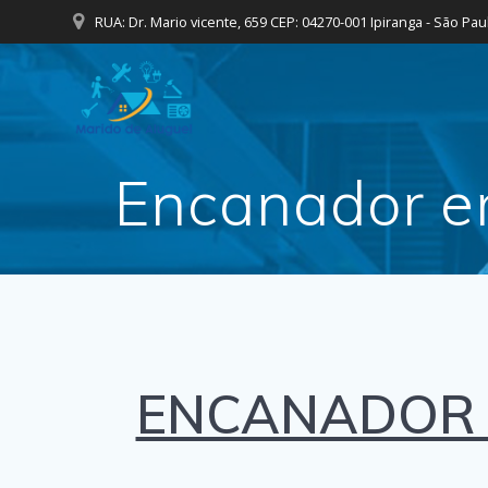
Skip
RUA: Dr. Mario vicente, 659 CEP: 04270-001 Ipiranga - São Pau
to
content
Encanador em
ENCANADOR 2