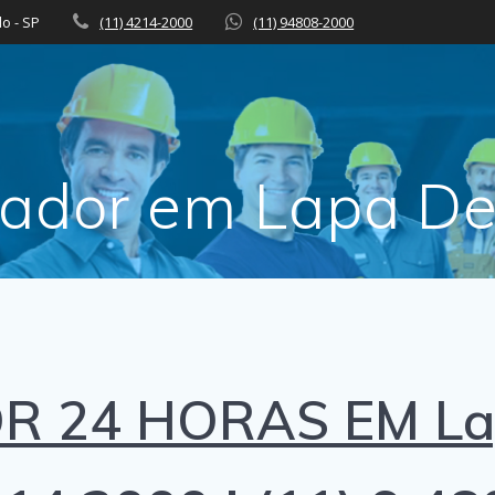
lo - SP
(11) 4214-2000
(11) 94808-2000
ador em Lapa De
 24 HORAS EM Lap