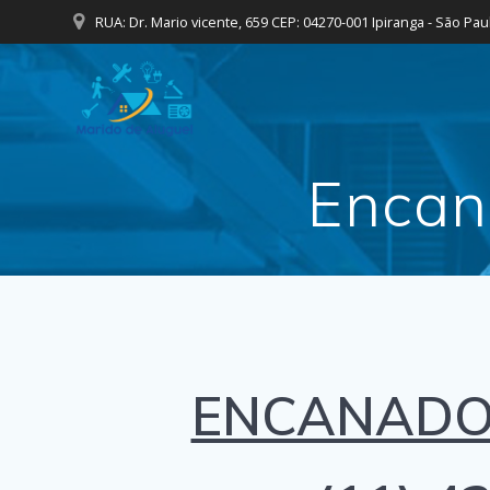
Skip
RUA: Dr. Mario vicente, 659 CEP: 04270-001 Ipiranga - São Pau
to
content
Encan
ENCANADOR