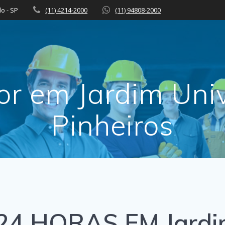
lo - SP
(11) 4214-2000
(11) 94808-2000
r em Jardim Uni
Pinheiros
 HORAS EM Jardim