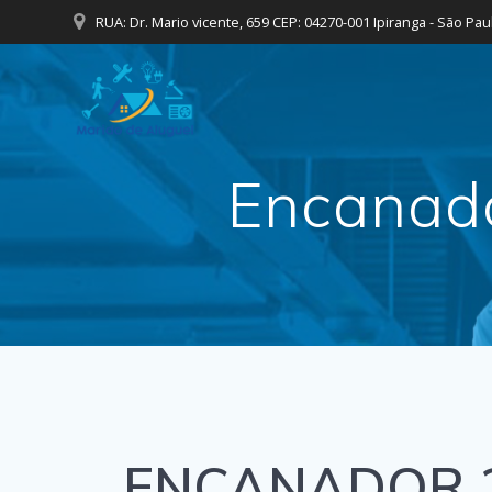
Skip
RUA: Dr. Mario vicente, 659 CEP: 04270-001 Ipiranga - São Pau
to
content
Encanado
ENCANADOR 24