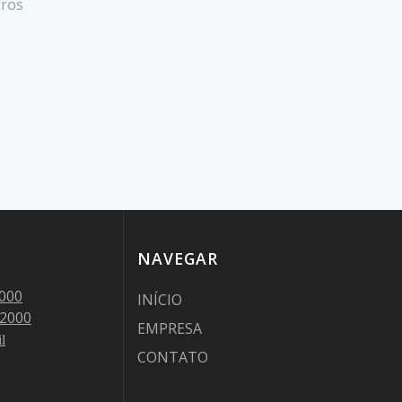
iros
NAVEGAR
000
INÍCIO
-2000
EMPRESA
l
CONTATO