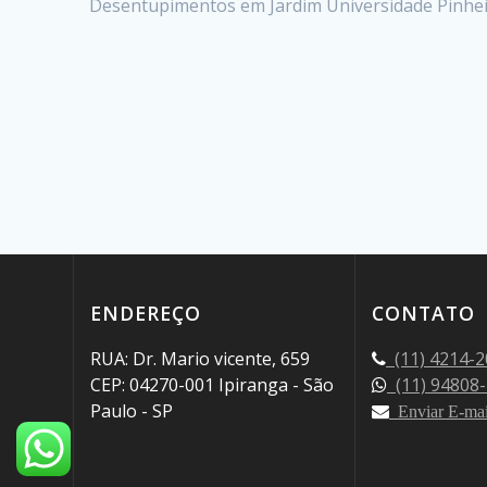
Desentupimentos em Jardim Universidade Pinhe
ENDEREÇO
CONTATO
RUA: Dr. Mario vicente, 659
(11) 4214-2
CEP: 04270-001 Ipiranga - São
(11) 94808
Paulo - SP
Enviar E-mai