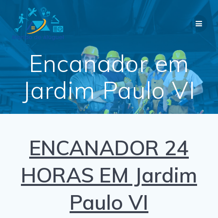
Skip
to
content
Encanador em
Jardim Paulo VI
ENCANADOR 24
HORAS EM Jardim
Paulo VI