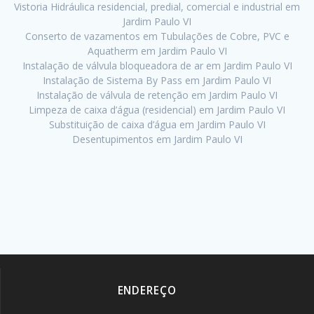
Vistoria Hidráulica residencial, predial, comercial e industrial em
Jardim Paulo VI
Conserto de vazamentos em Tubulações de Cobre, PVC e
Aquatherm em Jardim Paulo VI
Instalação de válvula bloqueadora de ar em Jardim Paulo VI
Instalação de Sistema By Pass em Jardim Paulo VI
Instalação de válvula de retenção em Jardim Paulo VI
Limpeza de caixa d’água (residencial) em Jardim Paulo VI
Substituição de caixa d’água em Jardim Paulo VI
Desentupimentos em Jardim Paulo VI
ENDEREÇO