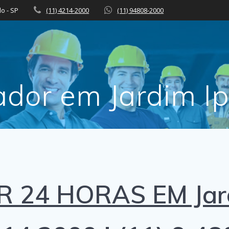
lo - SP
(11) 4214-2000
(11) 94808-2000
dor em Jardim 
24 HORAS EM Jar