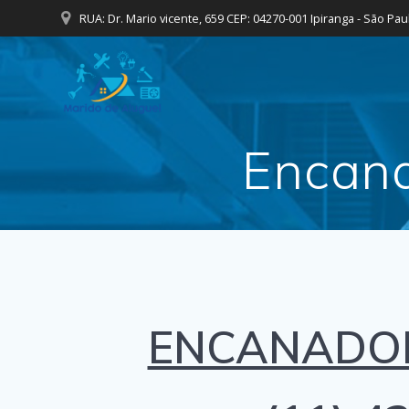
Skip
RUA: Dr. Mario vicente, 659 CEP: 04270-001 Ipiranga - São Pau
to
content
Encana
ENCANADOR 