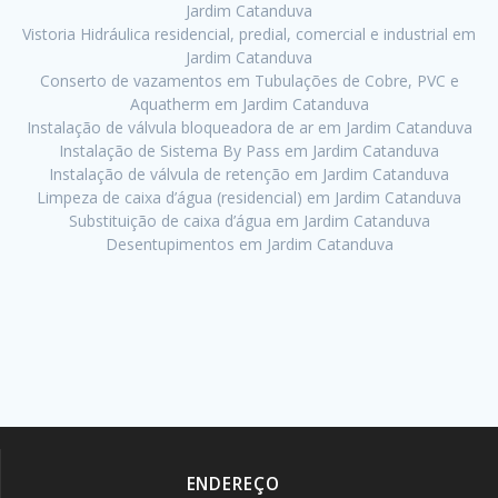
Jardim Catanduva
Vistoria Hidráulica residencial, predial, comercial e industrial em
Jardim Catanduva
Conserto de vazamentos em Tubulações de Cobre, PVC e
Aquatherm em Jardim Catanduva
Instalação de válvula bloqueadora de ar em Jardim Catanduva
Instalação de Sistema By Pass em Jardim Catanduva
Instalação de válvula de retenção em Jardim Catanduva
Limpeza de caixa d’água (residencial) em Jardim Catanduva
Substituição de caixa d’água em Jardim Catanduva
Desentupimentos em Jardim Catanduva
ENDEREÇO