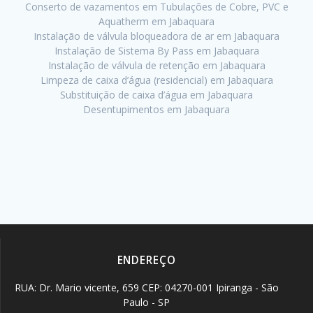
Conserto de vazamentos em Tubulações de Cobre, PVC e
Aquatherm em Jabaquara
Instalação de válvula bloqueadora de ar em Jabaquara
Instalação de Sistema By Pass em Jabaquara
Instalação de válvula de retenção em Jabaquara
Limpeza de caixa d’água (residencial) em Jabaquara
Substituição de caixa d’água em Jabaquara
Desentupimentos em Jabaquara
ENDEREÇO
RUA: Dr. Mario vicente, 659 CEP: 04270-001 Ipiranga - São
Paulo - SP