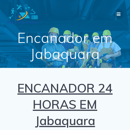
Skip
to
content
Encanador em
Jabaquara
ENCANADOR 24
HORAS EM
Jabaquara