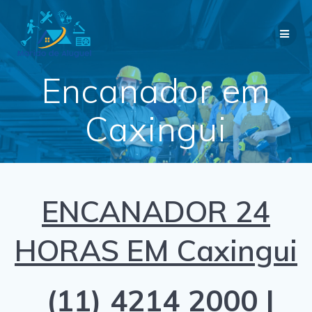
Skip
to
content
Encanador em
Caxingui
ENCANADOR 24
HORAS EM Caxingui
(11) 4214 2000 |