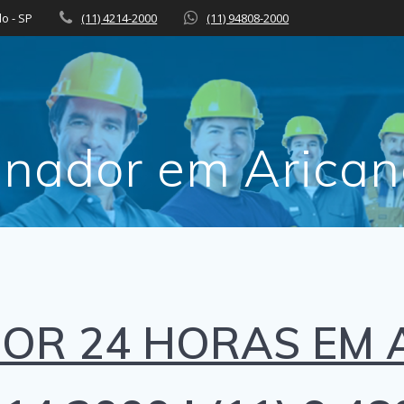
lo - SP
(11) 4214-2000
(11) 94808-2000
nador em Arica
R 24 HORAS EM A