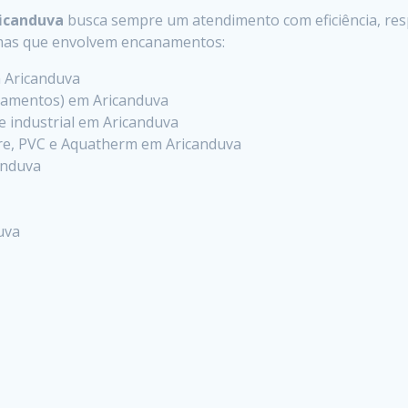
ricanduva
busca sempre um atendimento com eficiência, resp
emas que envolvem encanamentos:
m Aricanduva
zamentos) em Aricanduva
l e industrial em Aricanduva
e, PVC e Aquatherm em Aricanduva
anduva
uva