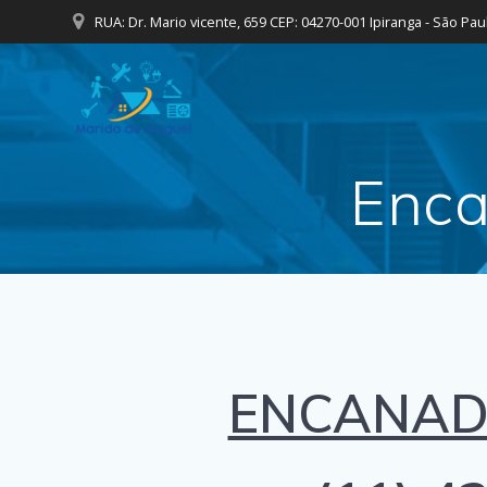
Skip
RUA: Dr. Mario vicente, 659 CEP: 04270-001 Ipiranga - São Pau
to
content
Enca
ENCANADO