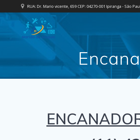
Skip
RUA: Dr. Mario vicente, 659 CEP: 04270-001 Ipiranga - São Pau
to
content
Encanad
ENCANADOR 2