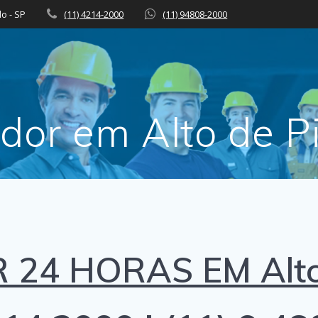
lo - SP
(11) 4214-2000
(11) 94808-2000
or em Alto de P
4 HORAS EM Alto 