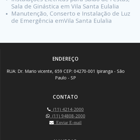
Sala de Ginástica em Vila Santa Eulalia
Manutenção, Conserto e Instalação de Luz
de Emergência emVila Santa Eulalia
ENDEREÇO
RUA: Dr. Mario vicente, 659 CEP: 04270-001 Ipiranga - São
Paulo - SP
CONTATO
(11) 4214-2000
(11) 94808-2000
Enviar E-mail