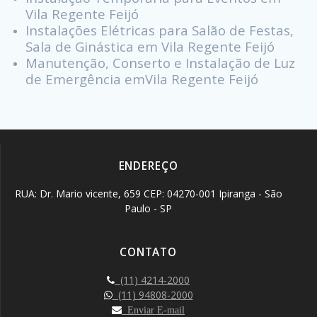
Vila Regente Feijó
Instalações Elétricas para Salão de Festas,
Sala de Ginástica em Vila Regente Feijó
Manutenção, Conserto e Instalação de Luz
de Emergência emVila Regente Feijó
ENDEREÇO
RUA: Dr. Mario vicente, 659 CEP: 04270-001 Ipiranga - São
Paulo - SP
CONTATO
(11) 4214-2000
(11) 94808-2000
Enviar E-mail