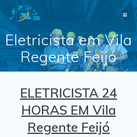
Skip
to
content
Eletricista em Vila
Regente Feijó
ELETRICISTA 24
HORAS EM Vila
Regente Feijó