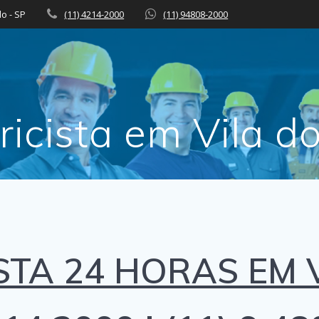
lo - SP
(11) 4214-2000
(11) 94808-2000
ricista em Vila d
STA 24 HORAS EM Vi