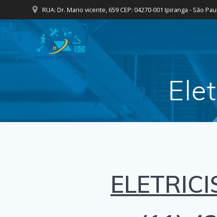
Skip
RUA: Dr. Mario vicente, 659 CEP: 04270-001 Ipiranga - São Pau
to
content
Elet
ELETRICI