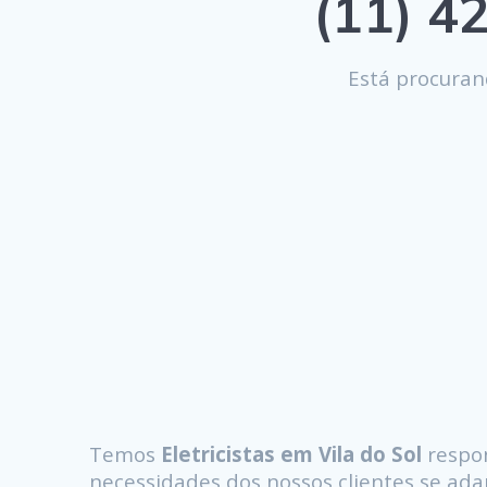
(11) 42
Está procura
Temos
Eletricistas em Vila do Sol
respon
necessidades dos nossos clientes se a