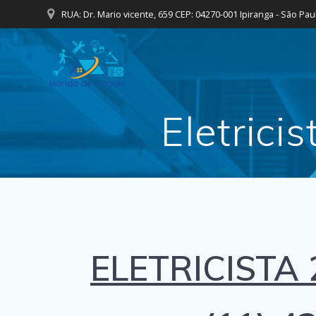
Skip
RUA: Dr. Mario vicente, 659 CEP: 04270-001 Ipiranga - São Pau
to
content
Eletric
ELETRICISTA 