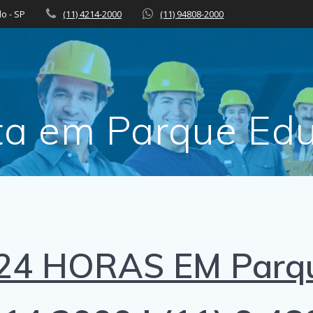
lo - SP
(11) 4214-2000
(11) 94808-2000
ista em Parque Ed
24 HORAS EM Parq