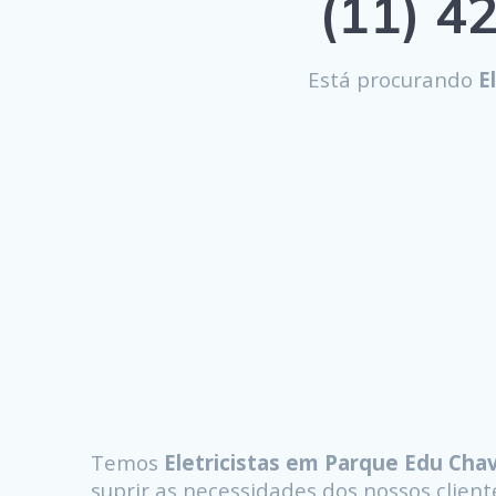
(11) 42
Está procurando
El
Temos
Eletricistas em Parque Edu Cha
suprir as necessidades dos nossos clie