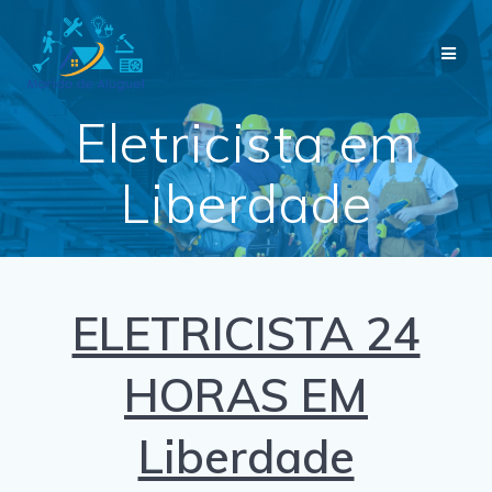
Skip
to
content
Eletricista em
Liberdade
ELETRICISTA 24
HORAS EM
Liberdade