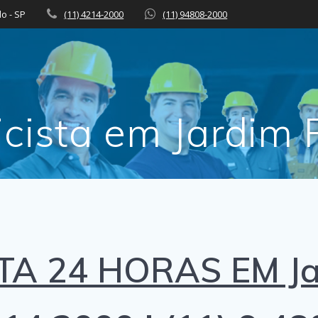
lo - SP
(11) 4214-2000
(11) 94808-2000
ricista em Jardim 
TA 24 HORAS EM Ja