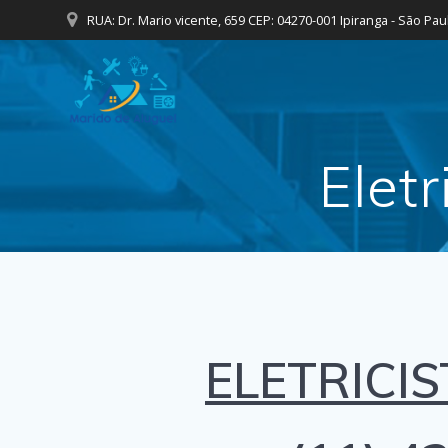
Skip
RUA: Dr. Mario vicente, 659 CEP: 04270-001 Ipiranga - São Pau
to
content
Elet
ELETRICIS