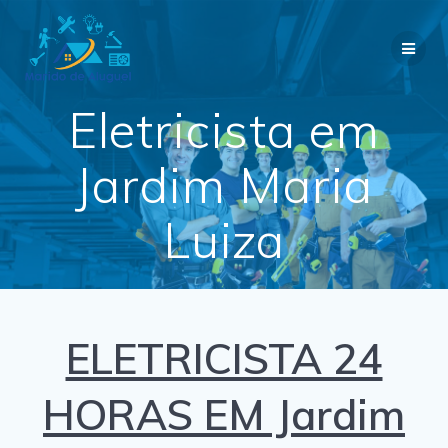
Skip
to
content
Eletricista em
Jardim Maria
Luiza
ELETRICISTA 24
HORAS EM Jardim