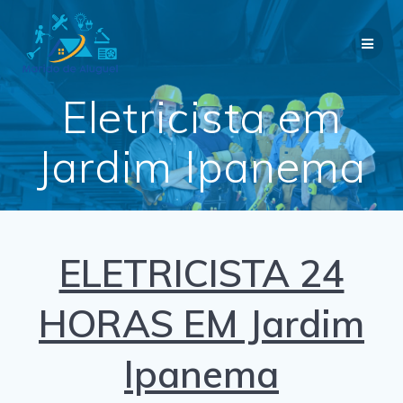
Skip
to
content
Eletricista em
Jardim Ipanema
ELETRICISTA 24
HORAS EM Jardim
Ipanema