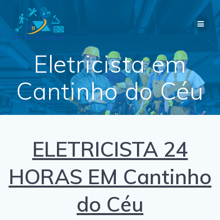
Skip
to
content
Eletricista em
Cantinho do Céu
ELETRICISTA 24
HORAS EM Cantinho
do Céu