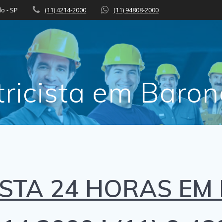
lo - SP
(11) 4214-2000
(11) 94808-2000
tricista em Baro
ISTA 24 HORAS EM 