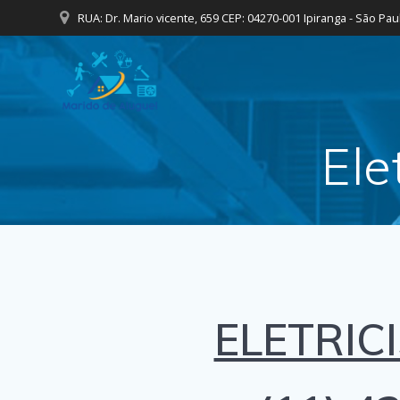
Skip
RUA: Dr. Mario vicente, 659 CEP: 04270-001 Ipiranga - São Pau
to
content
Ele
ELETRIC