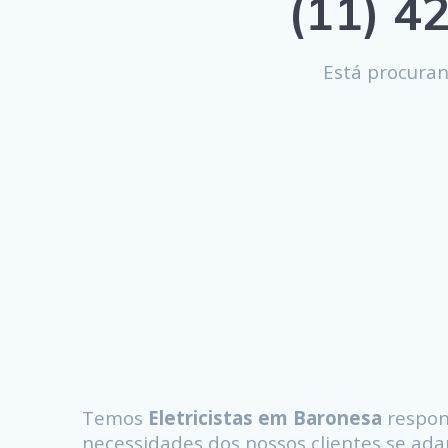
(11) 42
Está procura
Temos
Eletricistas em Baronesa
respon
necessidades dos nossos clientes se a