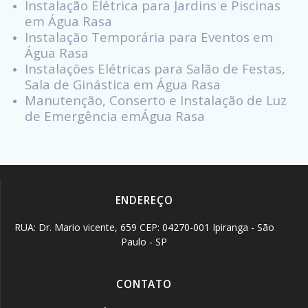
Instalação Elétrica para Jardins e Piscinas
em Água Rasa
Instalação Temporária para Eventos em
Água Rasa
Instalações Elétricas para Salão de Festas,
Sala de Ginástica em Água Rasa
Manutenção, Conserto e Instalação de Luz
de Emergência emÁgua Rasa
ENDEREÇO
RUA: Dr. Mario vicente, 659 CEP: 04270-001 Ipiranga - São
Paulo - SP
CONTATO