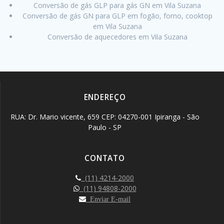
Conversão de gás GLP para gás GN em Vila Suzana
Conversão de gás GN para GLP em fogão, forno, cooktop
em Vila Suzana
Conversão de aquecedores em Vila Suzana
ENDEREÇO
RUA: Dr. Mario vicente, 659 CEP: 04270-001 Ipiranga - São
Paulo - SP
CONTATO
(11) 4214-2000
(11) 94808-2000
Enviar E-mail