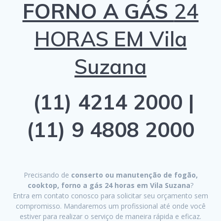
FORNO A GÁS
24
HORAS EM Vila
Suzana
(11) 4214 2000 |
(11) 9 4808 2000
Precisando de
conserto ou manutenção de fogão,
cooktop, forno a gás 24 horas em Vila Suzana
?
Entra em contato conosco para solicitar seu orçamento sem
compromisso. Mandaremos um profissional até onde você
estiver para realizar o serviço de maneira rápida e eficaz.