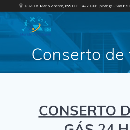
Skip
RUA: Dr. Mario vicente, 659 CEP: 04270-001 Ipiranga - São Pau
to
content
Conserto de 
CONSERTO D
GÁS
24 H