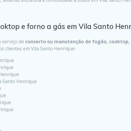
ooktop e forno a gás em Vila Santo Hen
 serviço de
conserto ou manutenção de fogão, cooktop, 
os clientes em Vila Santo Henrique:
enrique
enrique
 Henrique
la Santo Henrique
e
que
rique
nrique
e