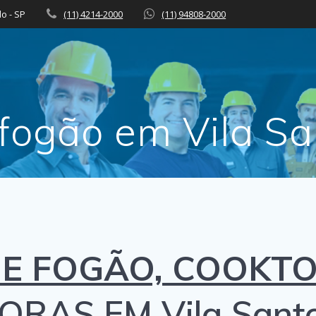
lo - SP
(11) 4214-2000
(11) 94808-2000
fogão em Vila S
E FOGÃO, COOKTO
ORAS EM Vila Santo